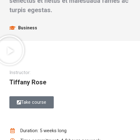
senectus et netus et malesuada fames ac
turpis egestas.
Business
Instructor:
Tiffany Rose
Take course
Duration: 5 weeks long